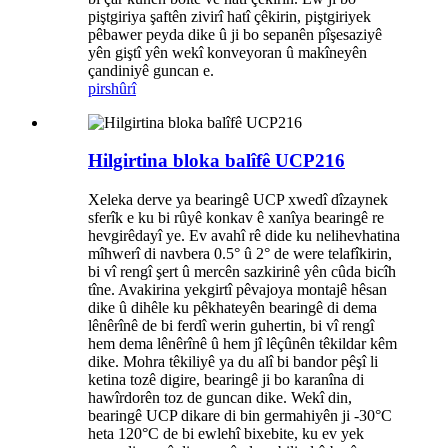
piştgiriya şaftên zivirî hatî çêkirin, piştgiriyek
pêbawer peyda dike û ji bo sepanên pîşesaziyê
yên giştî yên wekî konveyoran û makîneyên
çandiniyê guncan e.
pirs
hûrî
Hilgirtina bloka balîfê UCP216
Xeleka derve ya bearingê UCP xwedî dîzaynek
sferîk e ku bi rûyê konkav ê xanîya bearingê re
hevgirêdayî ye. Ev avahî rê dide ku nelihevhatina
mîhwerî di navbera 0.5° û 2° de were telafîkirin,
bi vî rengî şert û mercên sazkirinê yên cûda bicîh
tîne. Avakirina yekgirtî pêvajoya montajê hêsan
dike û dihêle ku pêkhateyên bearingê di dema
lênêrînê de bi ferdî werin guhertin, bi vî rengî
hem dema lênêrînê û hem jî lêçûnên têkildar kêm
dike. Mohra têkiliyê ya du alî bi bandor pêşî li
ketina tozê digire, bearingê ji bo karanîna di
hawîrdorên toz de guncan dike. Wekî din,
bearingê UCP dikare di bin germahiyên ji -30°C
heta 120°C de bi ewlehî bixebite, ku ev yek