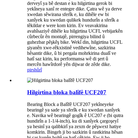
derveyî ya bê destan e ku hilgirtina gerok bi
yekîneya xanî re entegre dike. Çatra wê ya derve
xwedan sêwirana sferîk e, ku dihêle ew bi
xanîyek ku xwedan qulikek hundurîn a sferîk a
têkildar e were kom kirin. Ev veavakirina
avahîsaziyê dihêle ku hilgirtina UCFL vebijarkên
cûrbecûr ên montajê, pirrengiya bilind û
guhezbar pêşkêş bike. Wekî din, hilgirtina UCFL
şiyanên xwe-rêkxistinê vedihewîne, sazkirina
hêsantir dike, û bi pergala mohrkirina dualî ve
hatî saz kirin, ku performansa wê di şert û
mercên hawîrdorê yên dijwar de zêde dike.
pirs
hûrî
Hilgirtina bloka balîfê UCF207
Bearing Block a Balîfê UCF207 yekîneyeke
bearingê ya sade ya sferîk e ku xwedan xanîyek
e. Navika wê bearingê gogîk ê UC207 e (bi qutra
hundirîn a 1-1/4-inch), ku di xanîyek çargoşeyî
ya hesinî ya qalibkirî ya zexm de pêşwext hatiye
komkirin. Bingeh ji bo sazkirin û rastkirina hêsan
bi çar kunên boltê ve hatî çêkirin. Ew ji bo