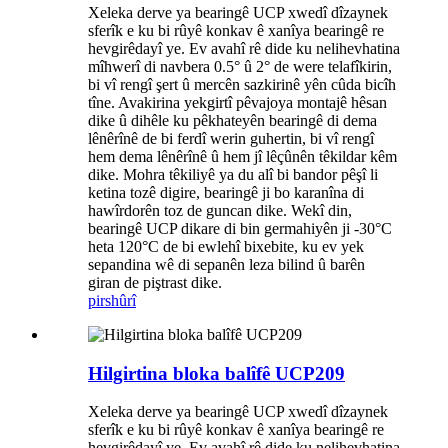
Xeleka derve ya bearingê UCP xwedî dîzaynek
sferîk e ku bi rûyê konkav ê xanîya bearingê re
hevgirêdayî ye. Ev avahî rê dide ku nelihevhatina
mîhwerî di navbera 0.5° û 2° de were telafîkirin,
bi vî rengî şert û mercên sazkirinê yên cûda bicîh
tîne. Avakirina yekgirtî pêvajoya montajê hêsan
dike û dihêle ku pêkhateyên bearingê di dema
lênêrînê de bi ferdî werin guhertin, bi vî rengî
hem dema lênêrînê û hem jî lêçûnên têkildar kêm
dike. Mohra têkiliyê ya du alî bi bandor pêşî li
ketina tozê digire, bearingê ji bo karanîna di
hawîrdorên toz de guncan dike. Wekî din,
bearingê UCP dikare di bin germahiyên ji -30°C
heta 120°C de bi ewlehî bixebite, ku ev yek
sepandina wê di sepanên leza bilind û barên
giran de piştrast dike.
pirs
hûrî
Hilgirtina bloka balîfê UCP209
Xeleka derve ya bearingê UCP xwedî dîzaynek
sferîk e ku bi rûyê konkav ê xanîya bearingê re
hevgirêdayî ye. Ev avahî rê dide ku nelihevhatina