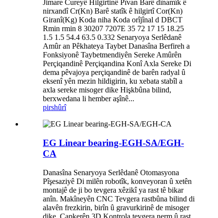
Jimare Cureyê Hilgirtinê Pîvan Barê dînamîk ê
nirxandî Cr(Kn) Barê statîk ê hilgirtî Cor(Kn)
Giranî(Kg) Koda niha Koda orîjînal d DBCT
Rmin rmin 8 30207 7207E 35 72 17 15 18.25
1.5 1.5 54.4 63.5 0.332 Senaryoya Serlêdanê
Amûr an Pêkhateya Taybet Danasîna Berfireh a
Fonksiyonê Taybetmendiyên Sereke Amûrên
Perçiqandinê Perçiqandina Konî Axla Sereke Di
dema pêvajoya perçiqandinê de barên radyal û
eksenî yên mezin hildigirin, ku xebata stabîl a
axla sereke misoger dike Hişkbûna bilind,
berxwedana li hember aşînê...
pirs
hûrî
EG Linear bearing-EGH-SA/EGH-
CA
Danasîna Senaryoya Serlêdanê Otomasyona
Pîşesaziyê Di milên robotîk, konveyoran û xetên
montajê de ji bo tevgera xêzikî ya rast tê bikar
anîn. Makîneyên CNC Tevgera rastbûna bilind di
alavên frezkirin, birîn û gravurkirinê de misoger
dike. Çapkerên 3D Kontrola tevgera nerm û rast